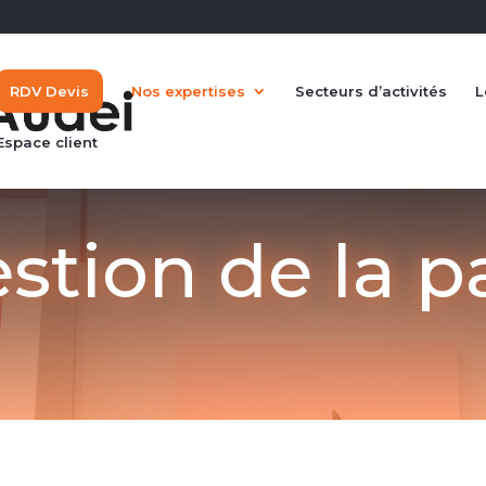
RDV Devis
Nos expertises
Secteurs d’activités
L
Espace client
stion de la p